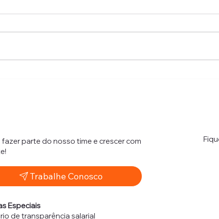
Farmácias Inteligentes:
Auto
Modernização e Eficiência
das 
no Setor de Saúde
Físic
Fiq
fazer parte do nosso time e crescer com
e!
Trabalhe Conosco
as Especiais
rio de transparência salarial