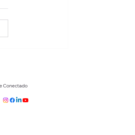
atendimento: O Futuro
Compras no Varejo
o Brasileiro
ue Conectado