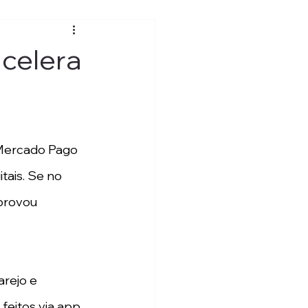
celera
Mercado Pago 
tais. Se no 
provou 
rejo e 
eitos via app.