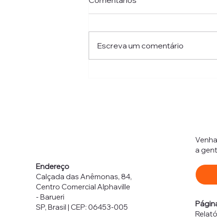
Comentários
Escreva um comentário
A Consolidação do Self
Checkout
Venha 
a gent
Endereço
Calçada das Anêmonas, 84,
Centro Comercial Alphaville
- Barueri
Págin
SP, Brasil | CEP: 06453-005
Relató