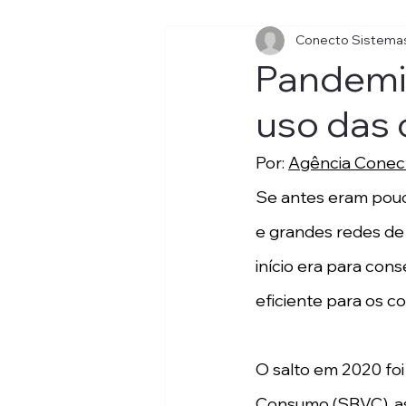
Conecto Sistema
Pandemia
uso das c
Por: 
Agência Conec
Se antes eram pouc
e grandes redes de F
início era para con
eficiente para os c
O salto em 2020 foi
Consumo (SBVC), as