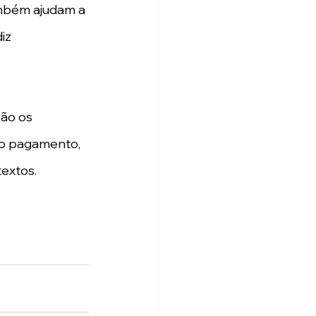
ambém ajudam a 
iz 
ão os 
do pagamento, 
extos.