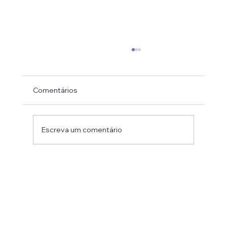
Comentários
Escreva um comentário
Farmácias Inteligentes: Modernização e
Eficiência no Setor de Saúde